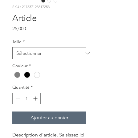
SKU : 217537123517253
Article
Prix
25,00 €
Taille
*
Couleur
*
Quantité
*
Ajouter au panier
Description d'article. Saisissez ici 